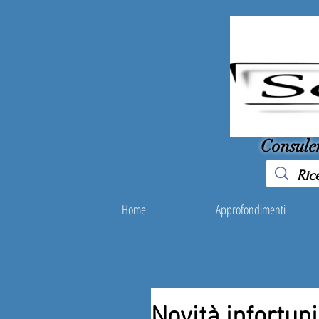
Consule
Home
Approfondimenti
Novità infortun