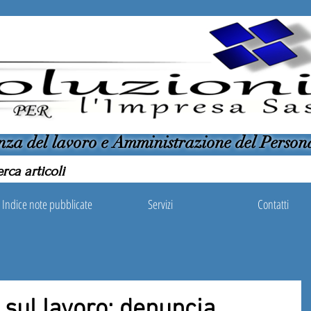
nza del lavoro e Amministrazione del Person
Indice note pubblicate
Servizi
Contatti
i sul lavoro: denuncia