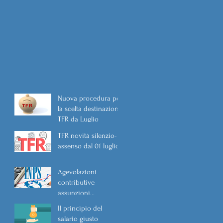
Nuova procedura per
la scelta destinazione
TFR da Luglio
TFR novità silenzio-
assenso dal 01 luglio
Agevolazioni
contributive
assunzioni
D.L.62/2026
Il principio del
salario giusto