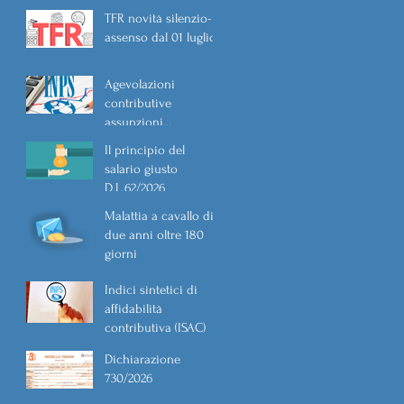
TFR novità silenzio-
assenso dal 01 luglio
Agevolazioni
contributive
assunzioni
D.L.62/2026
Il principio del
salario giusto
D.L.62/2026
Malattia a cavallo di
due anni oltre 180
giorni
Indici sintetici di
affidabilità
contributiva (ISAC)
Dichiarazione
730/2026