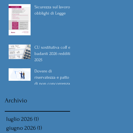
Sicurezza sul lavoro
obblighi di Legge
CU sostitutiva colf e
badanti 2026 redditi
2025
Dovere di
riservatezza e patto
di non concorrenza
Archivio
luglio 2026
(1)
1 post
giugno 2026
(1)
1 post